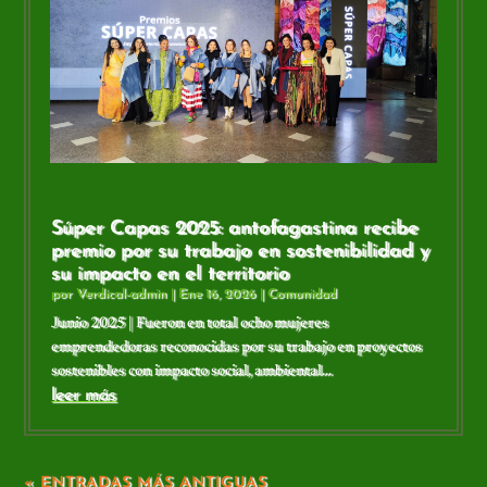
Súper Capas 2025: antofagastina recibe
premio por su trabajo en sostenibilidad y
su impacto en el territorio
por
Verdical-admin
|
Ene 16, 2026
|
Comunidad
Junio 2025 | Fueron en total ocho mujeres
emprendedoras reconocidas por su trabajo en proyectos
sostenibles con impacto social, ambiental...
leer más
« ENTRADAS MÁS ANTIGUAS