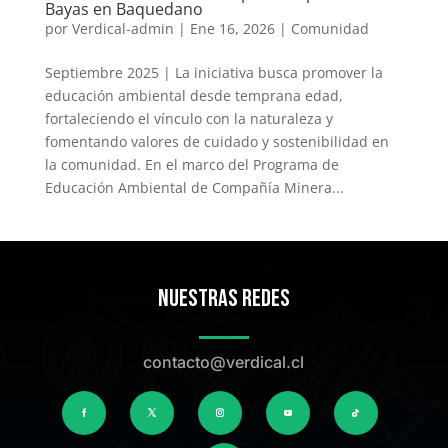
Bayas en Baquedano
por
Verdical-admin
|
Ene 16, 2026
|
Comunidad
Septiembre 2025 | La iniciativa busca promover la
educación ambiental desde temprana edad,
fortaleciendo el vínculo con la naturaleza y
fomentando valores de cuidado y sostenibilidad en
la comunidad. En el marco del Programa de
Educación Ambiental de Compañía Minera...
Nuestras Redes
contacto@verdical.cl